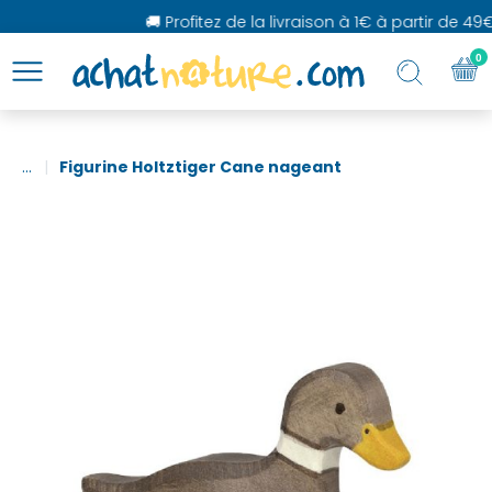
🚚 Profitez de la livraison à 1€ à partir de 49€
0
...
Figurine Holtztiger Cane nageant