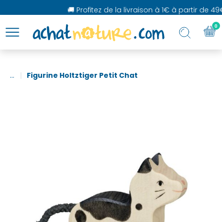
🚚 Profitez de la livraison à 1€ à partir de 49
0
...
Figurine Holtztiger Petit Chat