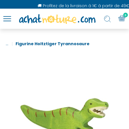
🚚 Profitez de la livraison à 1€ à partir de 49€
0
...
Figurine Holtztiger Tyrannosaure