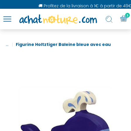
🚚 Profitez de la livraison à 1€ à partir de 49€
3
...
Figurine Holtztiger Baleine bleue avec eau