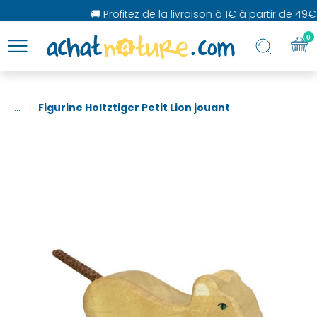
🚚 Profitez de la livraison à 1€ à partir de 49€ 
0
...
Figurine Holtztiger Petit Lion jouant