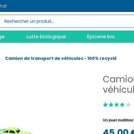
chat
ge
Lutte biologique
Épicerie bio
Camion de transport de véhicules - 100% recyclé
Camion
véhicu
Un jouet multifonc
45,00 