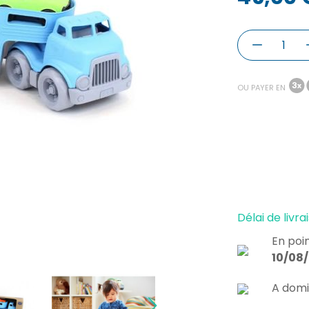
OU PAYER EN
Délai de livrai
En poin
10/08
A domi