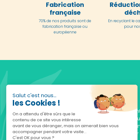
Fabrication
Réductio
française
déch
70% de nos produits sont de
En
recyclant le c
fabrication française ou
pour nos
européenne
Salut c'est nous...
les Cookies !
Fondée en 2010, achatnature.com est une en
On a attendu d'être sûrs que le
française qui réunit plus de 5000 produits po
contenu de ce site vous intéresse
comprendre et protéger la nature. Notre serv
avant de vous déranger, mais on aimerait bien vous
accompagner pendant votre visite...
est à votre écoute, du lundi au vendredi, pour
C'est OK pour vous ?