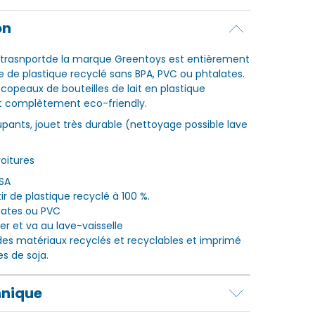
on
trasnportde la marque Greentoys est entièrement
e de plastique recyclé sans BPA, PVC ou phtalates.
e copeaux de bouteilles de lait en plastique
est complètement eco-friendly.
pants, jouet très durable (nettoyage possible lave
voitures
USA
ir de plastique recyclé à 100 %.
lates ou PVC
er et va au lave-vaisselle
es matériaux recyclés et recyclables et imprimé
s de soja.
hnique