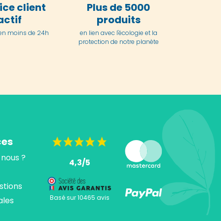
ice client
Plus de 5000
actif
produits
en moins de 24h
en lien avec l'écologie et la
protection de notre planète
ces
nous ?
4,3/5
stions
Basé sur 10465 avis
ales