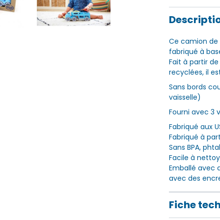
Descripti
Ce camion de 
fabriqué à bas
Fait à partir d
recyclées, il 
Sans bords cou
vaisselle)
Fourni avec 3 
Fabriqué aux 
Fabriqué à part
Sans BPA, phta
Facile à nettoy
Emballé avec d
avec des encre
Fiche tec