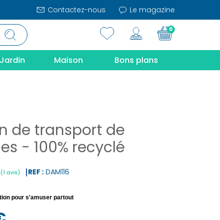
Contactez-nous
Le magazine
0
Jardin
Maison
Bons plans
 de transport de
les - 100% recyclé
REF :
DAM116
tion pour s'amuser partout
|
(1 avis)
€