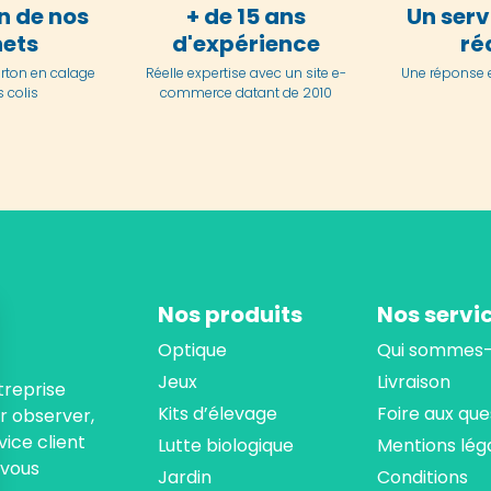
n de nos
+ de 15 ans
Un serv
ets
d'expérience
ré
arton en
calage
Réelle expertise avec un site e-
Une réponse 
 colis
commerce datant de 2010
Nos produits
Nos servi
Optique
Qui sommes-
Jeux
Livraison
treprise
Kits d’élevage
Foire aux que
ur observer,
ice client
Lutte biologique
Mentions lég
 vous
Jardin
Conditions