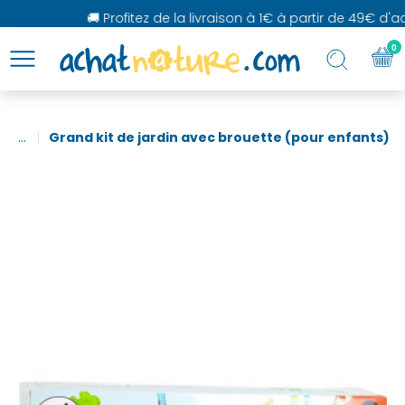
🚚 Profitez de la livraison à 1€ à partir de 49€ d'ach
0
...
Grand kit de jardin avec brouette (pour enfants)