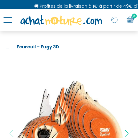
🚚 Profitez de la livraison à 1€ à partir de 49€ d'a
0
...
Ecureuil – Eugy 3D