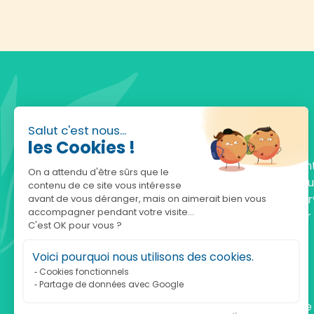
Salut c'est nous...
les Cookies !
Fondée en 2010, achatnature.com est une en
On a attendu d'être sûrs que le
française qui réunit plus de 5000 produits po
contenu de ce site vous intéresse
comprendre et protéger la nature. Notre serv
avant de vous déranger, mais on aimerait bien vous
accompagner pendant votre visite...
est à votre écoute, du lundi au vendredi, pour
C'est OK pour vous ?
accompagner.
Voici pourquoi nous utilisons des cookies.
Notre adresse :
Cookies fonctionnels
Partage de données avec Google
achatnature.com (Ethik & Nature)
160 rue Pierre Fallion - 69140 Rillieux-La-Pape