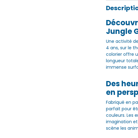
Descripti
Découvr
Jungle G
Une activité d
4 ans, sur le 
colorier offre 
longueur total
immense surface
Des heur
en pers
Fabriqué en pap
parfait pour ê
couleurs. Les e
imagination et
scène les anim