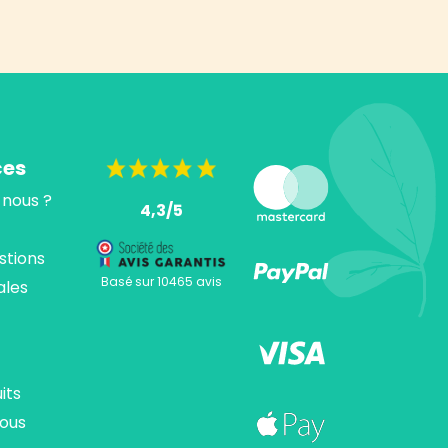
ces
nous ?
4,3/5
stions
Basé sur 10465 avis
ales
its
ous