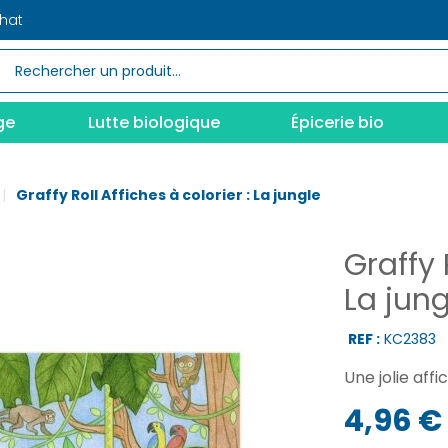
chat
ge
Lutte biologique
Épicerie bio
Graffy Roll Affiches à colorier : La jungle
Graffy 
La jung
REF :
KC2383
Une jolie aff
4,96 €