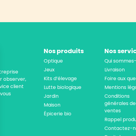
Nos produits
Nos servi
Optique
Qui sommes-
Jeux
Livraison
treprise
Kits d’élevage
Foire aux que
ur observer,
ice client
Lutte biologique
Mentions lég
 vous
Jardin
Conditions
générales de
Maison
ventes
Épicerie bio
Rappel produ
Contactez-n