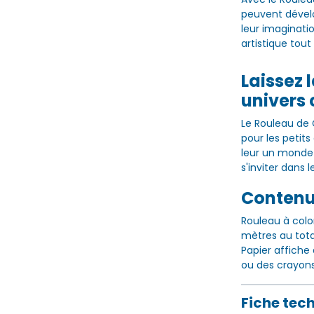
peuvent dévelo
leur imaginati
artistique tou
Laissez l
univers 
Le Rouleau de 
pour les petit
leur un monde 
s'inviter dans l
Contenu 
Rouleau à colo
mètres au tota
Papier affiche
ou des crayons
Fiche tec