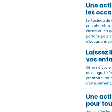
Une acti
les occa
Le Rouleau de 
une chambre, a
classe ou en g
parfaite pour s
d'occasions sp
Laissez 
vos enf
Offrez à vos en
coloriage. Le R
créativité, tou
d'amusement.
Une acti
pour tous
Avec le Roulea