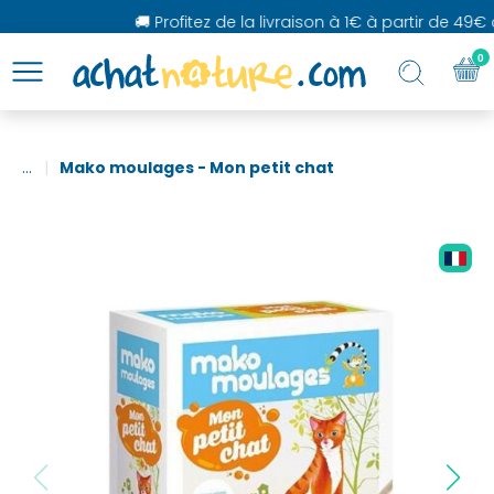
🚚 Profitez de la livraison à 1€ à partir de 49€ d
0
...
Mako moulages - Mon petit chat