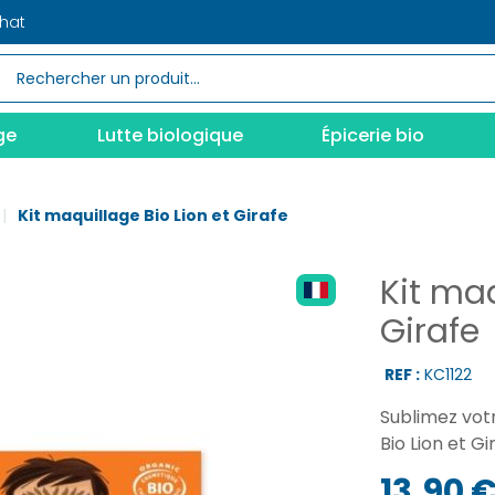
chat
ge
Lutte biologique
Épicerie bio
Kit maquillage Bio Lion et Girafe
Kit maq
Girafe
REF :
KC1122
Sublimez votr
Bio Lion et Gi
13,90 