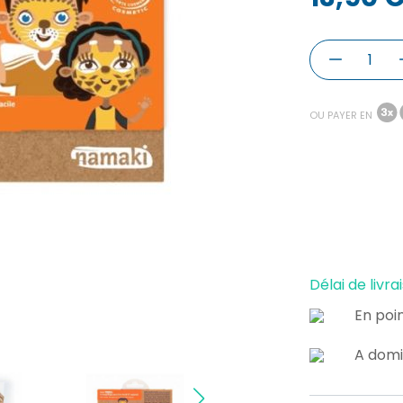
OU PAYER EN
Délai de livrai
En poin
A domi