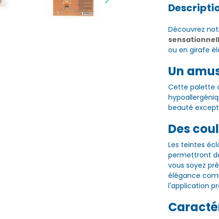
Descripti
Découvrez notr
sensationnel
ou en girafe é
Un amus
Cette palette d
hypoallergéniq
beauté excepti
Des cou
Les teintes éc
permettront de
vous soyez prê
élégance comme
l'application p
Caractér