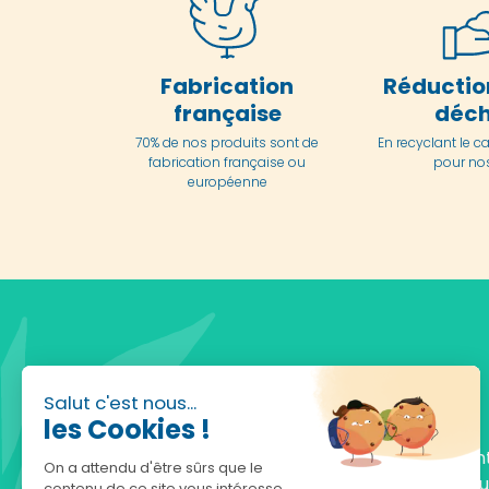
Fabrication
Réductio
française
déch
70% de nos produits sont de
En
recyclant le c
fabrication française ou
pour nos
européenne
Salut c'est nous...
les Cookies !
Fondée en 2010, achatnature.com est une en
On a attendu d'être sûrs que le
française qui réunit plus de 5000 produits po
contenu de ce site vous intéresse