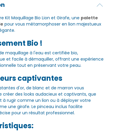
on
e Kit Maquillage Bio Lion et Girafe, une
palette
le
pour vous métamorphoser en lion majestueux
légante.
ement Bio !
e maquillage à l'eau est certifiée bio,
ue et facile à démaquiller, offrant une expérience
onnelle tout en préservant votre peau.
leurs captivantes
latantes d'or, de blanc et de marron vous
 créer des looks audacieux et captivants, que
t à rugir comme un lion ou à déployer votre
 une girafe. Le pinceau inclus facilite
récise pour un résultat professionnel.
istiques: