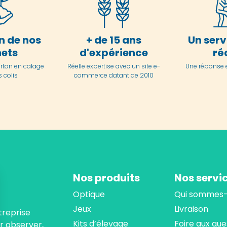
n de nos
+ de 15 ans
Un serv
ets
d'expérience
ré
arton en
calage
Réelle expertise avec un site e-
Une réponse 
 colis
commerce datant de 2010
Nos produits
Nos servi
Optique
Qui sommes-
Jeux
Livraison
treprise
Kits d’élevage
Foire aux que
ur observer,