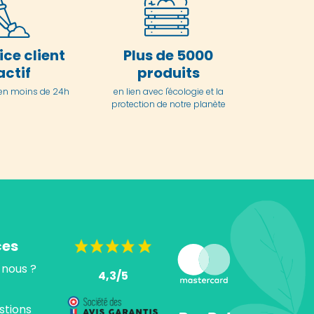
ice client
Plus de 5000
actif
produits
en moins de 24h
en lien avec l'écologie et la
protection de notre planète
ces
nous ?
4,3/5
stions