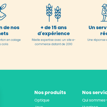
n de nos
+ de 15 ans
Un serv
ets
d'expérience
ré
arton en
calage
Réelle expertise avec un site e-
Une réponse 
 colis
commerce datant de 2010
Nos produits
Nos servi
Optique
Qui sommes-