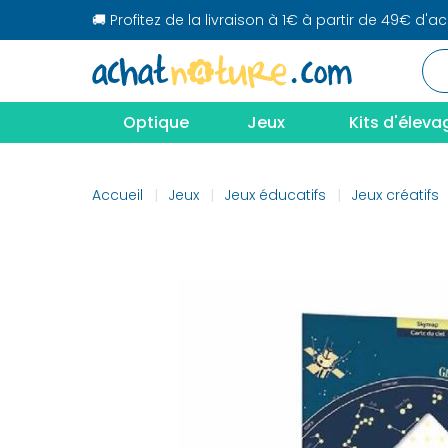
🚚 Profitez de la livraison à 1€ à partir de 49€ d'a
Optique
Jeux
Kits d'éleva
Accueil
Jeux
Jeux éducatifs
Jeux créatifs