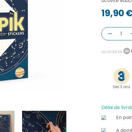
activité éduc
19,90 
OU PAYER EN
Dès 3 ans
Délai de livrai
En poin
A domi