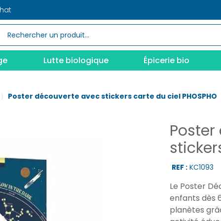
chat
ge
Lutte biologique
Épicerie bio
Poster découverte avec stickers carte du ciel PHOSPHO
Poster
sticke
REF :
KC1093
Le Poster Dé
enfants dès 6
planètes grâ