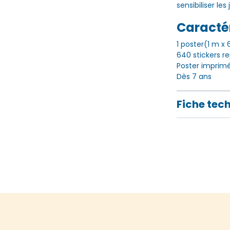
sensibiliser le
Caractér
1 poster(1 m x
640 stickers r
Poster imprimé 
Dès 7 ans
Fiche tec