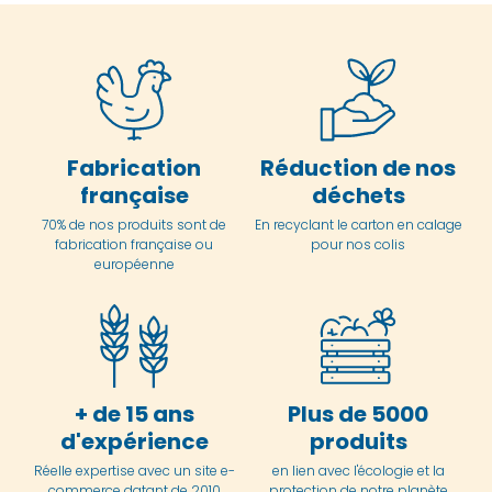
Fabrication
Réduction de nos
française
déchets
70% de nos produits sont de
En
recyclant le carton en
calage
fabrication française ou
pour nos colis
européenne
+ de 15 ans
Plus de 5000
d'expérience
produits
Réelle expertise avec un site e-
en lien avec l'écologie et la
commerce datant de 2010
protection de notre planète