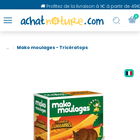
🚚 Profitez de la livraison à 1€ à partir de 49€ 
0
...
Mako moulages - Tricératops