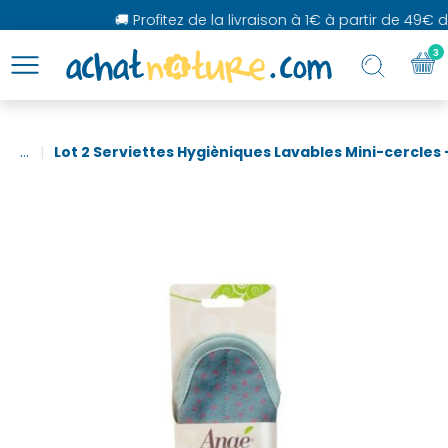
🚚 Profitez de la livraison à 1€ à partir de 49€ d'
3
...
Lot 2 Serviettes Hygièniques Lavables Mini-cercles 