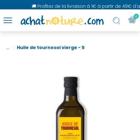
🚚 Profitez de la livraison à 1€ à partir de 49€ d'ac
0
...
Huile de tournesol vierge - 1l