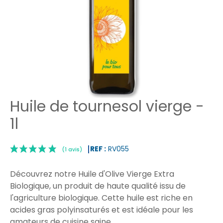
Huile de tournesol vierge -
1l
REF :
RV055
Découvrez notre Huile d'Olive Vierge Extra
Biologique, un produit de haute qualité issu de
l'agriculture biologique. Cette huile est riche en
acides gras polyinsaturés et est idéale pour les
|
(1 avis)
amateurs de cuisine saine.