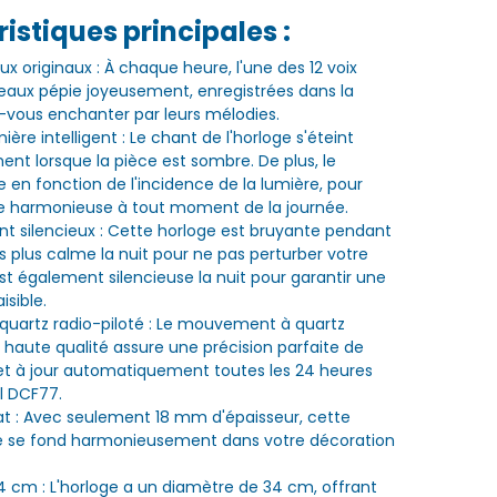
istiques principales :
x originaux : À chaque heure, l'une des 12 voix
iseaux pépie joyeusement, enregistrées dans la
z-vous enchanter par leurs mélodies.
ère intelligent : Le chant de l'horloge s'éteint
t lorsque la pièce est sombre. De plus, le
e en fonction de l'incidence de la lumière, pour
e harmonieuse à tout moment de la journée.
 silencieux : Cette horloge est bruyante pendant
s plus calme la nuit pour ne pas perturber votre
est également silencieuse la nuit pour garantir une
sible.
uartz radio-piloté : Le mouvement à quartz
e haute qualité assure une précision parfaite de
 met à jour automatiquement toutes les 24 heures
l DCF77.
lat : Avec seulement 18 mm d'épaisseur, cette
e se fond harmonieusement dans votre décoration
 cm : L'horloge a un diamètre de 34 cm, offrant