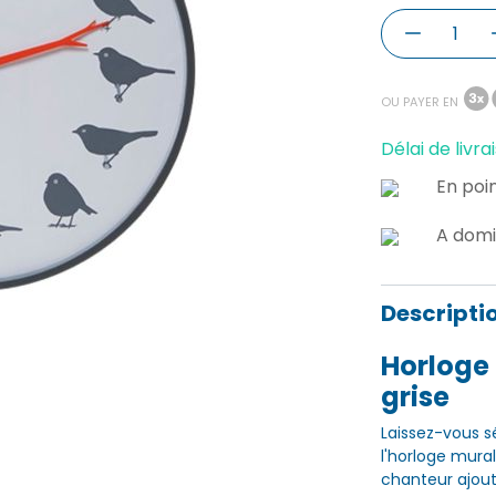
OU PAYER EN
Délai de livrai
En poin
A domi
Descripti
Horloge
grise
Laissez-vous s
l'horloge mura
chanteur ajout