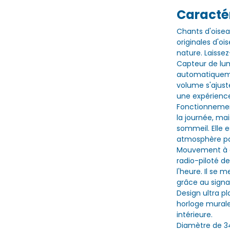
Caractér
Chants d'oiseau
originales d'o
nature. Laisse
Capteur de lumi
automatiquemen
volume s'ajust
une expérienc
Fonctionnement
la journée, mai
sommeil. Elle 
atmosphère pai
Mouvement à q
radio-piloté d
l'heure. Il se
grâce au signa
Design ultra p
horloge mural
intérieure.
Diamètre de 34