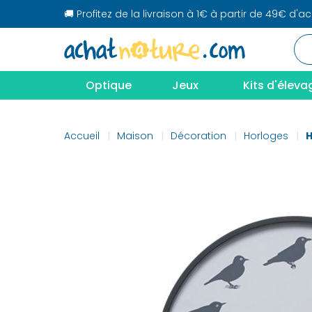
🚚 Profitez de la livraison à 1€ à partir de 49€ d'a
Optique
Jeux
Kits d'éleva
Accueil
Maison
Décoration
Horloges
H