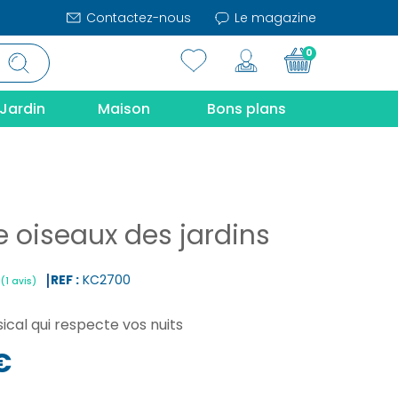
Contactez-nous
Le magazine
0
Jardin
Maison
Bons plans
e oiseaux des jardins
REF :
KC2700
ical qui respecte vos nuits
|
(1 avis)
€