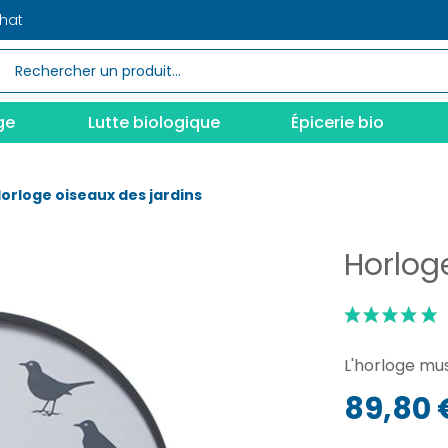
chat
ge
Lutte biologique
Épicerie bio
orloge oiseaux des jardins
Horlog
L'horloge mus
89,80 