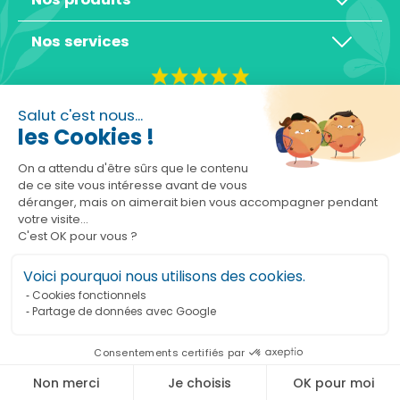
Nos services
4,3/5
Salut c'est nous...
les Cookies !
On a attendu d'être sûrs que le contenu
de ce site vous intéresse avant de vous
déranger, mais on aimerait bien vous accompagner pendant
Basé sur 10465 avis
votre visite...
C'est OK pour vous ?
Voici pourquoi nous utilisons des cookies.
Cookies fonctionnels
Partage de données avec Google
Ajouter au panier
Consentements certifiés par
Marchand approuvé par la Société des Avis Garantis,
cliquez ici pour vérifier
.
Non merci
Je choisis
OK pour moi