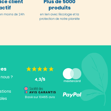
ice client
Plus de 5000
actif
produits
en moins de 24h
en lien avec l'écologie et la
protection de notre planète
ces
nous ?
4,3/5
stions
Basé sur 10465 avis
ales