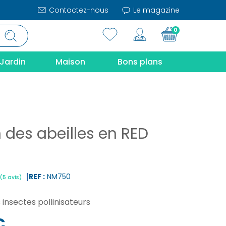
Contactez-nous
Le magazine
0
Jardin
Maison
Bons plans
 des abeilles en RED
REF :
NM750
s insectes pollinisateurs
|
(5 avis)
€