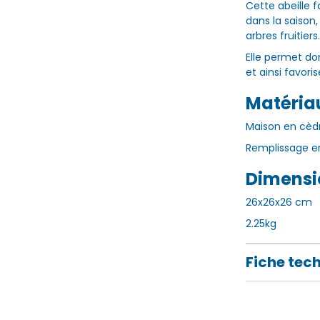
Cette abeille f
dans la saison,
arbres fruitiers.
Elle permet don
et ainsi favori
Matériau
Maison en cèd
Remplissage 
Dimensi
26x26x26 cm
2.25kg
Fiche tec