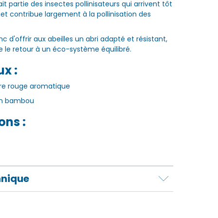
ait partie des insectes pollinisateurs qui arrivent tôt
 et contribue largement à la pollinisation des
c d'offrir aux abeilles un abri adapté et résistant,
se le retour à un éco-système équilibré.
x :
re rouge aromatique
en bambou
ons :
hnique