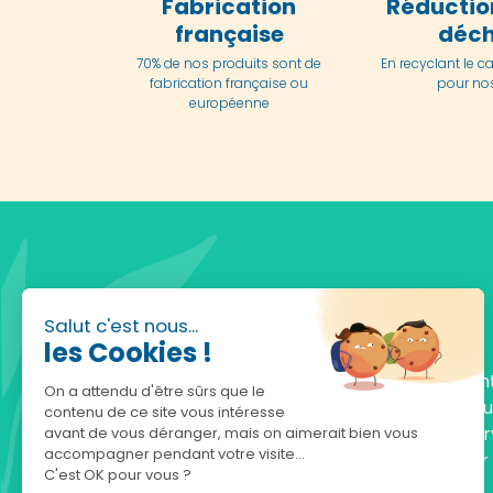
Fabrication
Réductio
française
déch
70% de nos produits sont de
En
recyclant le c
fabrication française ou
pour nos
européenne
Salut c'est nous...
les Cookies !
Fondée en 2010, achatnature.com est une en
On a attendu d'être sûrs que le
française qui réunit plus de 5000 produits po
contenu de ce site vous intéresse
comprendre et protéger la nature. Notre serv
avant de vous déranger, mais on aimerait bien vous
accompagner pendant votre visite...
est à votre écoute, du lundi au vendredi, pour
C'est OK pour vous ?
accompagner.