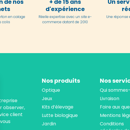
n de nos
+ de 15 ans
Un serv
ets
d'expérience
ré
arton en
calage
Réelle expertise avec un site e-
Une réponse 
 colis
commerce datant de 2010
Nos produits
Nos servi
Optique
Qui sommes-
Jeux
Livraison
treprise
Kits d’élevage
Foire aux que
ur observer,
ice client
Lutte biologique
Mentions lég
 vous
Jardin
Conditions