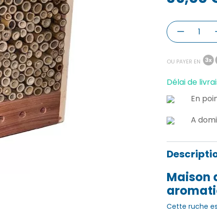
OU PAYER EN
Délai de livrai
En poin
A domi
Descripti
Maison d
aromati
Cette ruche est