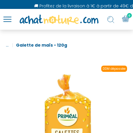
🚚 Profitez de la livraison à 1€ à partir de 49€ d
0
...
Galette de maïs - 120g
DDM dépassée