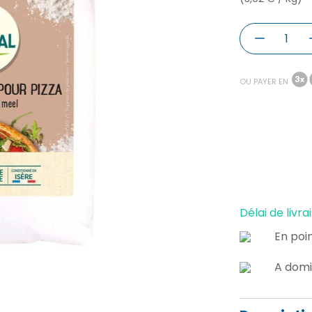
OU PAYER EN
Délai de livrai
En poin
A domi