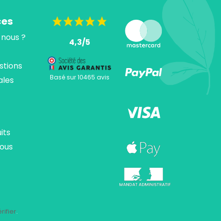
ces
nous ?
4,3/5
stions
Basé sur 10465 avis
ales
its
ous
ions. Personnalisez vos préférences pour contrôler la manière dont vos
rifier
.