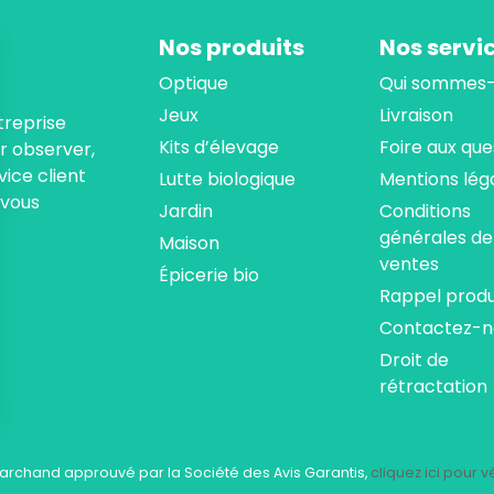
Nos produits
Nos servi
Optique
Qui sommes-
Jeux
Livraison
treprise
Kits d’élevage
Foire aux que
ur observer,
ice client
Lutte biologique
Mentions lég
 vous
Jardin
Conditions
générales de
Maison
ventes
Épicerie bio
Rappel produ
Contactez-n
Droit de
rétractation
ns
de confidentialité, en garantissant la conformité avec les réglementat
archand approuvé par la Société des Avis Garantis,
cliquez ici pour vé