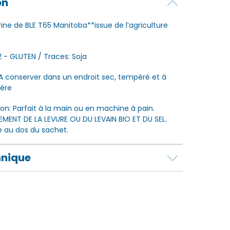
on
rine de BLE T65 Manitoba**issue de l’agriculture
2 - GLUTEN / Traces: Soja
A conserver dans un endroit sec, tempéré et à
ière
tion: Parfait à la main ou en machine à pain.
MENT DE LA LEVURE OU DU LEVAIN BIO ET DU SEL.
e au dos du sachet.
hnique