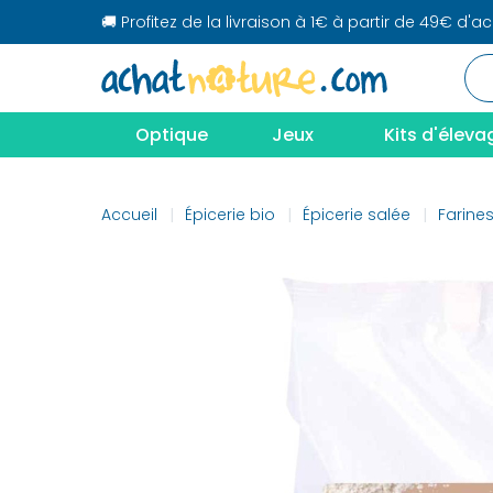
🚚 Profitez de la livraison à 1€ à partir de 49€ d'a
Optique
Jeux
Kits d'éleva
Accueil
Épicerie bio
Épicerie salée
Farine