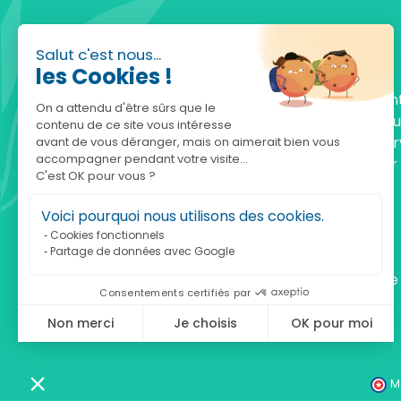
Salut c'est nous...
les Cookies !
Fondée en 2010, achatnature.com est une en
On a attendu d'être sûrs que le
française qui réunit plus de 5000 produits po
contenu de ce site vous intéresse
comprendre et protéger la nature. Notre serv
avant de vous déranger, mais on aimerait bien vous
accompagner pendant votre visite...
est à votre écoute, du lundi au vendredi, pour
C'est OK pour vous ?
accompagner.
Voici pourquoi nous utilisons des cookies.
Notre adresse :
Cookies fonctionnels
Partage de données avec Google
achatnature.com (Ethik & Nature)
160 rue Pierre Fallion - 69140 Rillieux-La-Pape
Consentements certifiés par
Non merci
Je choisis
OK pour moi
Axeptio consent
Plateforme de Gestion du Consentement : Personnalisez vos Optio
Notre plateforme vous permet d'adapter et de gérer vos paramètres 
M