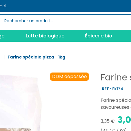
chat
ge
Lutte biologique
Épicerie bio
s
Farine spéciale pizza - 1kg
Farine 
DDM dépassée
REF :
EK174
Farine spécia
savoureuses 
3,
3,35 €
(3,02 € / Kg)