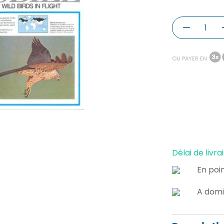
OU PAYER EN
Délai de livrai
En poin
A domi