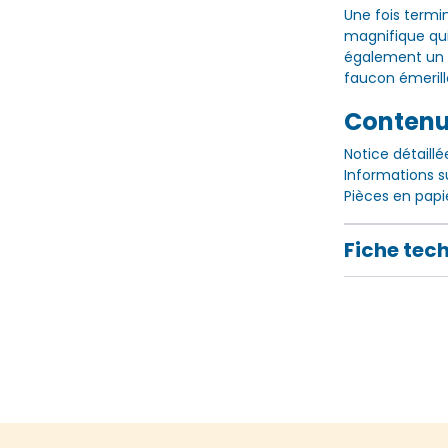
Une fois termi
magnifique qui 
également un 
faucon émerill
Contenu 
Notice détaillé
Informations s
Pièces en pap
Fiche tec