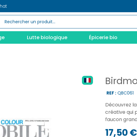
chat
ge
Lutte biologique
Épicerie bio
Birdmo
REF :
QBC061
Découvrez la 
créative qui
faucon grand
17,50 €