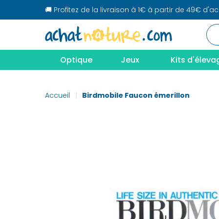
🚚 Profitez de la livraison à 1€ à partir de 49€ d'a
Optique
Jeux
Kits d'éleva
Accueil
Birdmobile Faucon émerillon