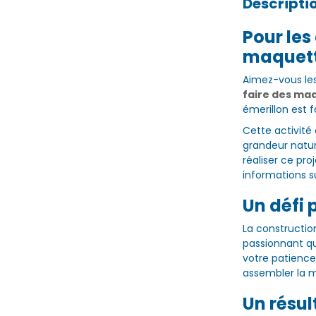
Descripti
Pour les
maquet
Aimez-vous le
faire des ma
émerillon est f
Cette activité
grandeur nature
réaliser ce pro
informations s
Un défi
La constructio
passionnant qu
votre patience
assembler la 
Un résu