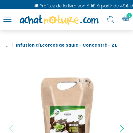
🚚 Profitez de la livraison à 1€ à partir de 49€ d'
0
...
Infusion d'Ecorces de Saule - Concentré - 2 L