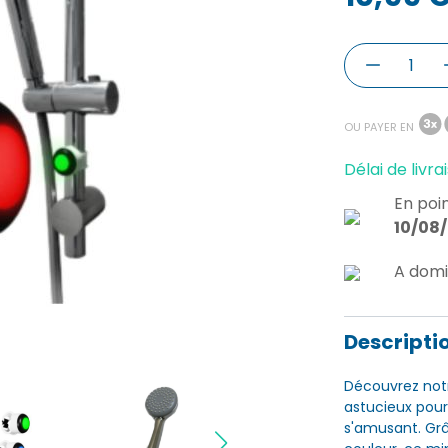
OU PAYER EN
Délai de livrai
En poin
10/08
A domi
Descripti
Découvrez not
astucieux pour
s'amusant. Gr