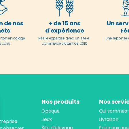
n de nos
+ de 15 ans
Un serv
ets
d'expérience
ré
arton en
calage
Réelle expertise avec un site e-
Une réponse 
 colis
commerce datant de 2010
Nos produits
Nos servi
Optique
Qui sommes-
Jeux
Livraison
treprise
Kits d’élevage
Foire aux que
ur observer,