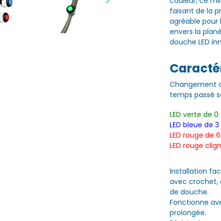
couleur, ce mi
faisant de la 
agréable pour 
envers la plan
douche LED in
Caractér
Changement de 
temps passé so
LED verte de 0
LED bleue de 3
LED rouge de 6
LED rouge clig
Installation fa
avec crochet,
de douche.
Fonctionne av
prolongée.