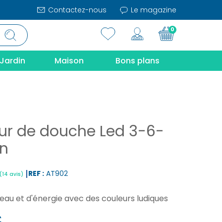
Contactez-nous
Le magazine
0
Jardin
Maison
Bons plans
ur de douche Led 3-6-
n
REF :
AT902
eau et d'énergie avec des couleurs ludiques
|
(14 avis)
€