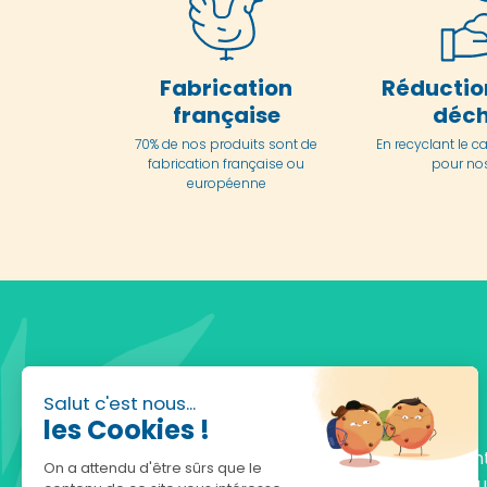
Fabrication
Réductio
française
déch
70% de nos produits sont de
En
recyclant le c
fabrication française ou
pour nos
européenne
Salut c'est nous...
les Cookies !
Fondée en 2010, achatnature.com est une en
On a attendu d'être sûrs que le
française qui réunit plus de 5000 produits po