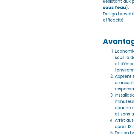
Résistant aux 
sous l'eau
).
Design breveté
efficacité.
Avanta
Économies
sous la 
et d'éner
l'enviro
Apprenti
amusant 
responsa
Installat
minuteur
douche o
et sans t
Arrêt au
après 12 
Design br