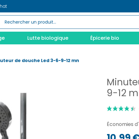
chat
ge
Lutte biologique
Épicerie bio
uteur de douche Led 3-6-9-12 mn
Minute
9-12 m
Économies d'
10,99 