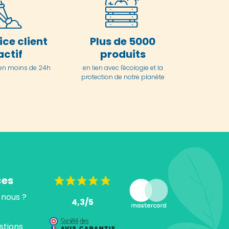
ice client
Plus de 5000
actif
produits
en moins de 24h
en lien avec l'écologie et la
protection de notre planète
ces
nous ?
4,3/5
stions