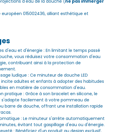
projections d'eau de la douche (
ne pas immerger
 européen 015002436, alliant esthétique et
ges
 d'eau et d'énergie : En limitant le temps passé
douche, vous réduisez votre consommation d'eau
gie, contribuant ainsi à la protection de
nnement.
ssage ludique : Ce minuteur de douche LED
incite adultes et enfants à adopter des habitudes
bles en matière de consommation d'eau.
ion pratique : Grâce à son bracelet en silicone, le
 s'adapte facilement à votre pommeau de
u barre de douche, offrant une installation rapide
racas.
tomatique : Le minuteur s'arrête automatiquement
minutes, évitant tout gaspillage d'eau ou d'énergie.
eveté : Bénéficiez d'un produit au design exclusif,