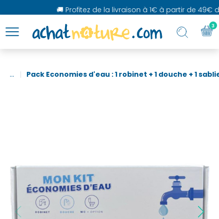
🚚 Profitez de la livraison à 1€ à partir de 49€ d'
3
...
Pack Economies d'eau : 1 robinet + 1 douche + 1 sabl