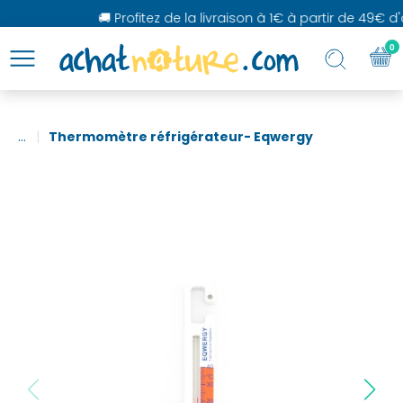
🚚 Profitez de la livraison à 1€ à partir de 49€ d'a
0
...
Thermomètre réfrigérateur- Eqwergy