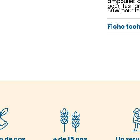
ampoules d
pour les a
60W pour l
Fiche tec
n de nos
+ de 15 ans
Un serv