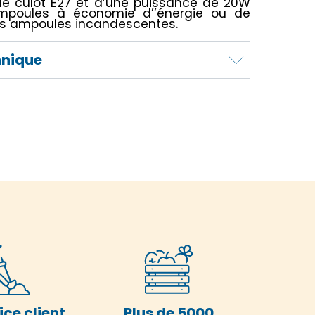
e culot E27 et d’une puissance de 20W
mpoules à économie d’’énergie ou de
es ampoules incandescentes.
hnique
ice client
Plus de 5000