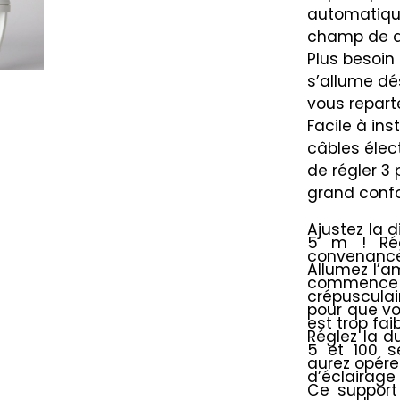
automatique
champ de dé
Plus besoin 
s’allume dé
vous reparte
Facile à ins
câbles élec
de régler 3
grand confo
Ajustez la 
5 m ! Rég
convenance 
Allumez l’a
commenc
crépusculair
pour que vo
est trop fai
Réglez la d
5 et 100 s
aurez opére
d’éclairage
Ce support