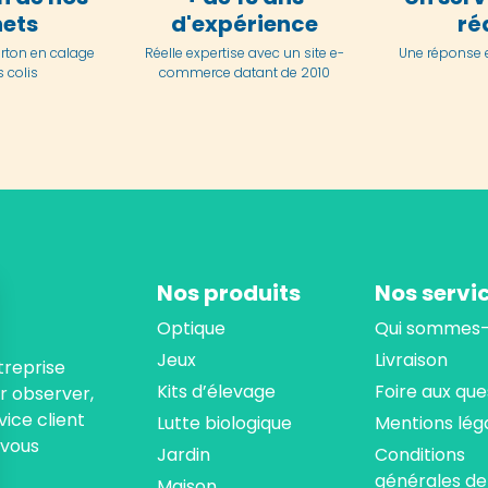
ets
d'expérience
ré
arton en
calage
Réelle expertise avec un site e-
Une réponse 
 colis
commerce datant de 2010
Nos produits
Nos servi
Optique
Qui sommes-
Jeux
Livraison
treprise
Kits d’élevage
Foire aux que
ur observer,
ice client
Lutte biologique
Mentions lég
 vous
Jardin
Conditions
générales de
Maison