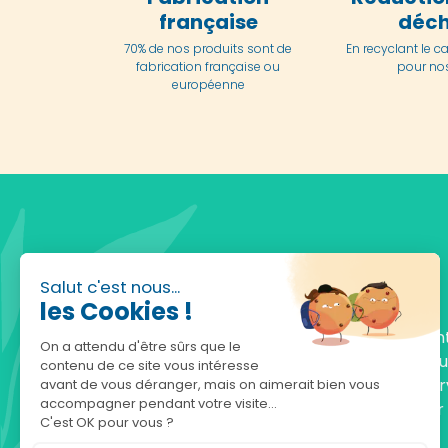
française
déch
70% de nos produits sont de
En
recyclant le c
fabrication française ou
pour nos
européenne
Salut c'est nous...
les Cookies !
Fondée en 2010, achatnature.com est une en
On a attendu d'être sûrs que le
française qui réunit plus de 5000 produits po
contenu de ce site vous intéresse
comprendre et protéger la nature. Notre serv
avant de vous déranger, mais on aimerait bien vous
accompagner pendant votre visite...
est à votre écoute, du lundi au vendredi, pour
C'est OK pour vous ?
accompagner.