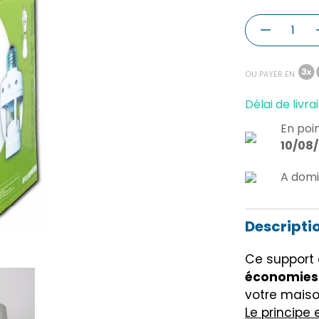
OU PAYER EN
Délai de livrai
En poin
10/08
A domi
Descripti
Ce support 
économies 
votre maiso
Le principe 