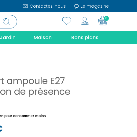
Contactez-nous
Le magazine
0
Jardin
Maison
Bons plans
t ampoule E27
ion de présence
dien pour consommer moins
€