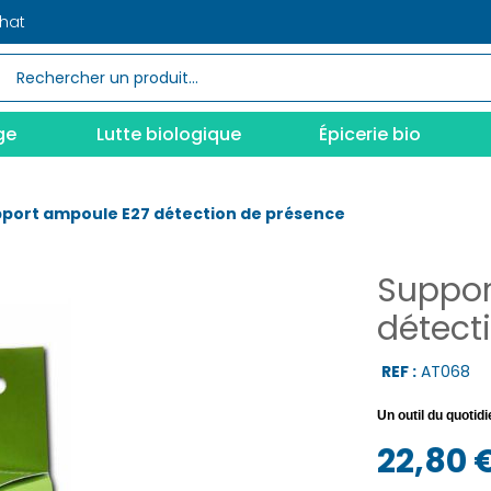
chat
ge
Lutte biologique
Épicerie bio
port ampoule E27 détection de présence
Suppor
détect
REF :
AT068
Un outil du quoti
22,80 