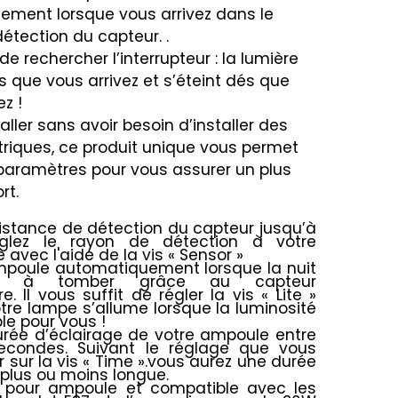
ment lorsque vous arrivez dans le
tection du capteur. .
de rechercher l’interrupteur : la lumière
s que vous arrivez et s’éteint dés que
z !
taller sans avoir besoin d’installer des
triques, ce produit unique vous permet
 paramètres pour vous assurer un plus
rt.
distance de détection du capteur jusqu’à
lez le rayon de détection à votre
avec l'aide de la vis « Sensor »
mpoule automatiquement lorsque la nuit
e à tomber grâce au capteur
e. Il vous suffit de régler la vis « Lite »
tre lampe s’allume lorsque la luminosité
ble pour vous !
urée d’éclairage de votre ampoule entre
econdes. Suivant le réglage que vous
r sur la vis « Time ».vous aurez une durée
 plus ou moins longue.
 pour ampoule et compatible avec les