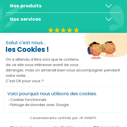
Nos produits
Nos services
4,3/5
Salut c'est nous...
les Cookies !
On a attendu d'être sûrs que le contenu
de ce site vous intéresse avant de vous
déranger, mais on aimerait bien vous accompagner pendant
Basé sur 10465 avis
votre visite...
C'est OK pour vous ?
Voici pourquoi nous utilisons des cookies.
Cookies fonctionnels
Partage de données avec Google
Ajouter au panier
Consentements certifiés par
Marchand approuvé par la Société des Avis Garantis,
cliquez ici pour vérifier
.