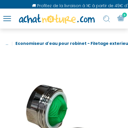
🚚 Profitez de la livraison à 1€ à partir de 49€ d'
0
...
Economiseur d'eau pour robinet - Filetage exterie