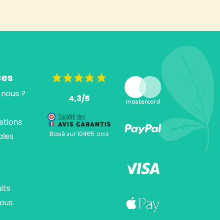
ces
nous ?
4,3/5
stions
Basé sur 10465 avis
ales
its
ous