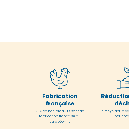
Fabrication
Réductio
française
déch
70% de nos produits sont de
En
recyclant le c
fabrication française ou
pour nos
européenne