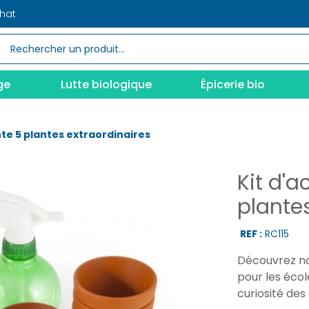
chat
ge
Lutte biologique
Épicerie bio
ante 5 plantes extraordinaires
Kit d'a
plante
REF :
RC115
Découvrez not
pour les école
curiosité des 