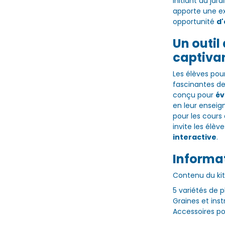
initiant au jar
apporte une ex
opportunité
d
Un outil
captiva
Les élèves pour
fascinantes de
conçu pour
év
en leur enseign
pour les cours
invite les élèv
interactive
.
Informa
Contenu du kit
5 variétés de p
Graines et inst
Accessoires pou