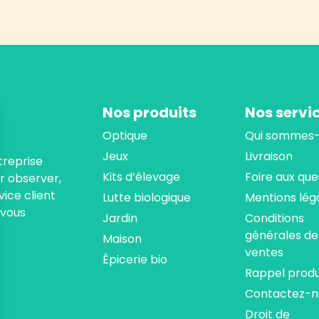
Nos produits
Nos servi
Optique
Qui sommes-
Jeux
Livraison
treprise
Kits d’élevage
Foire aux que
ur observer,
ice client
Lutte biologique
Mentions lég
 vous
Jardin
Conditions
générales de
Maison
ventes
Épicerie bio
Rappel produ
Contactez-n
Droit de