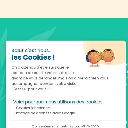
Salut c'est nous...
les Cookies !
Fondée en 2010, achatnature.com est une en
On a attendu d'être sûrs que le
française qui réunit plus de 5000 produits po
contenu de ce site vous intéresse
comprendre et protéger la nature. Notre serv
avant de vous déranger, mais on aimerait bien vous
accompagner pendant votre visite...
est à votre écoute, du lundi au vendredi, pour
C'est OK pour vous ?
accompagner.
Voici pourquoi nous utilisons des cookies.
Notre adresse :
Cookies fonctionnels
Partage de données avec Google
achatnature.com (Ethik & Nature)
160 rue Pierre Fallion - 69140 Rillieux-La-Pape
Consentements certifiés par