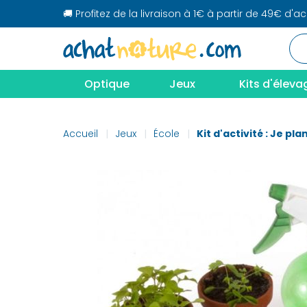
🚚 Profitez de la livraison à 1€ à partir de 49€ d'a
Optique
Jeux
Kits d'éleva
Accueil
Jeux
École
Kit d'activité : Je pl