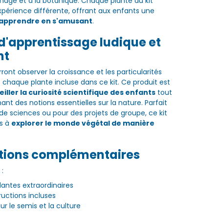
dinage et à la botanique. Chaque plante du kit
périence différente, offrant aux enfants une
'apprendre en s'amusant
.
 d'apprentissage ludique et
nt
ront observer la croissance et les particularités
 chaque plante incluse dans ce kit. Ce produit est
eiller la curiosité scientifique des enfants
tout
ant des notions essentielles sur la nature. Parfait
 de sciences ou pour des projets de groupe, ce kit
es à
explorer le monde végétal de manière
tions complémentaires
 :
lantes extraordinaires
ructions incluses
r le semis et la culture