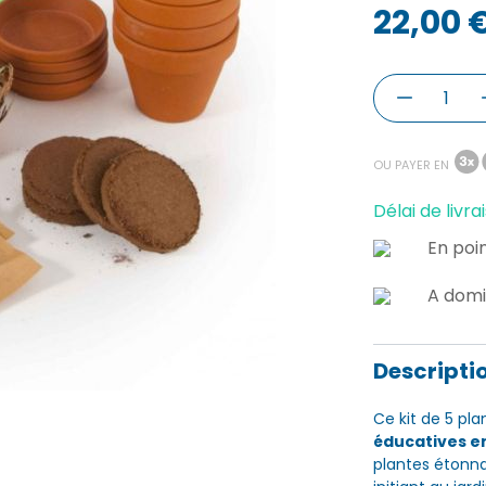
22,00 
OU PAYER EN
Délai de livrai
En poin
A domi
Descripti
Ce kit de 5 pla
éducatives e
plantes étonna