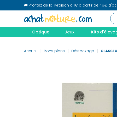
🚚 Profitez de la livraison à 1€ à partir de 49€ d'a
Optique
Jeux
Kits d'éleva
Accueil
Bons plans
Déstockage
CLASSEU