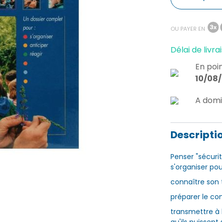
OU PAYER EN
Délai de livrai
En poin
10/08
A domi
Descripti
Penser "sécurit
s'organiser pou
connaître son 
préparer le c
transmettre à 