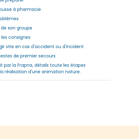
 se préparer
rousse à pharmacie
problèmes
e de son groupe
r les consignes
gir vite en cas d'accident ou d'incident
gestes de premier secours
it par la Frapna, détails toute les étapes
la réalisation d'une animation nature.