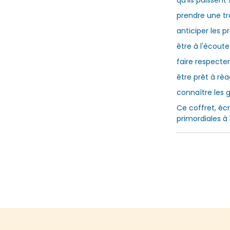
qu'ils puissent
prendre une t
anticiper les 
être à l'écout
faire respecte
être prêt à réa
connaître les 
Ce coffret, écr
primordiales à 