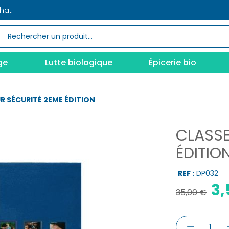
chat
ge
Lutte biologique
Épicerie bio
R SÉCURITÉ 2EME ÉDITION
CLASSE
ÉDITIO
REF :
DP032
3,
35,00 €