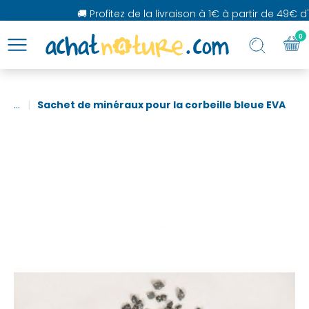
🚚 Profitez de la livraison à 1€ à partir de 49€ d'
0
...
Sachet de minéraux pour la corbeille bleue EVA