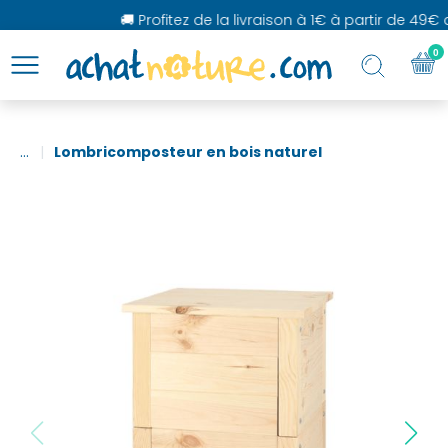
🚚 Profitez de la livraison à 1€ à partir de 49€ d
0
...
Lombricomposteur en bois naturel