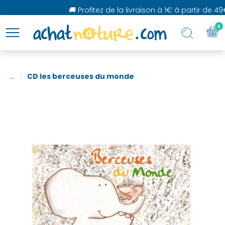
🚚 Profitez de la livraison à 1€ à partir de 49
0
...
CD les berceuses du monde