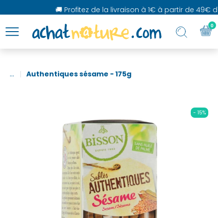
🚚 Profitez de la livraison à 1€ à partir de 49€ d'
0
...
Authentiques sésame - 175g
- 15%