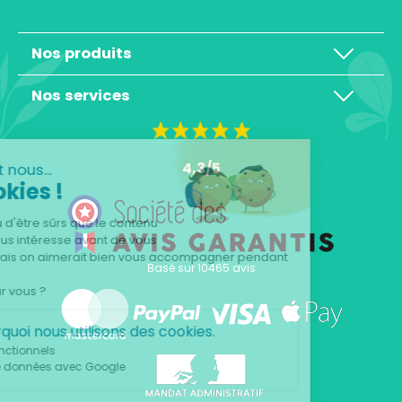
Nos produits
Nos services
4,3/5
Salut c'est nous...
les Cookies !
On a attendu d'être sûrs que le contenu
de ce site vous intéresse avant de vous
déranger, mais on aimerait bien vous accompagner pendant
Basé sur 10465 avis
votre visite...
C'est OK pour vous ?
Voici pourquoi nous utilisons des cookies.
Cookies fonctionnels
Partage de données avec Google