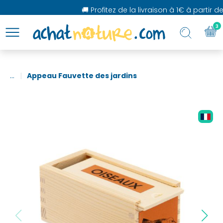
🚚 Profitez de la livraison à 1€ à partir de
3
...
Appeau Fauvette des jardins