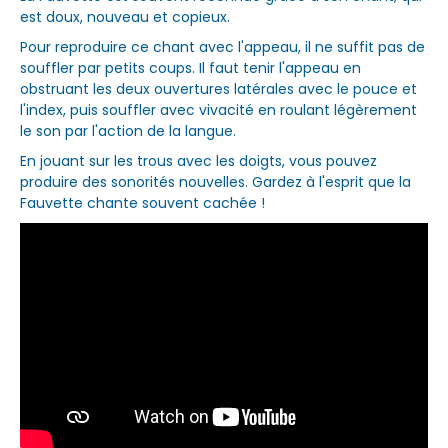
est doux, nouveau et copieux.
Pour reproduire ce chant avec l'appeau, il ne suffit pas de
souffler par petits coups. Il faut tenir l'appeau en
obstruant les deux ouvertures latérales avec le pouce et
l'index, puis souffler avec vivacité en roulant légèrement
le son par l'action de la langue.
En jouant sur les trous avec les doigts, vous pouvez
produire des sonorités nouvelles. Gardez à l'esprit que la
Fauvette chante souvent cachée !