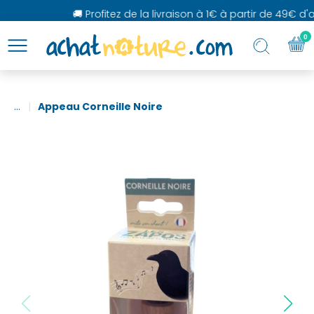
🚚 Profitez de la livraison à 1€ à partir de 49€ d'ac
0
...
Appeau Corneille Noire