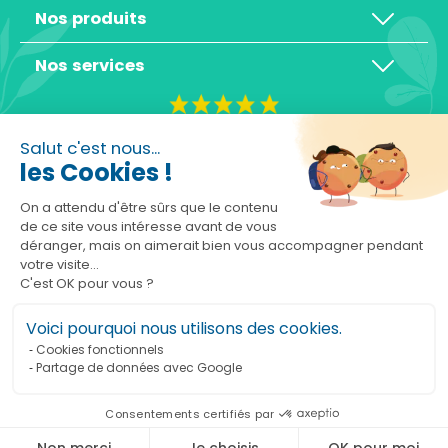
Nos produits
Nos services
4,3/5
Salut c'est nous...
les Cookies !
On a attendu d'être sûrs que le contenu
de ce site vous intéresse avant de vous
déranger, mais on aimerait bien vous accompagner pendant
Basé sur 10465 avis
votre visite...
C'est OK pour vous ?
Voici pourquoi nous utilisons des cookies.
Cookies fonctionnels
Partage de données avec Google
Ajouter au panier
Consentements certifiés par
Marchand approuvé par la Société des Avis Garantis,
cliquez ici pour vérifier
.