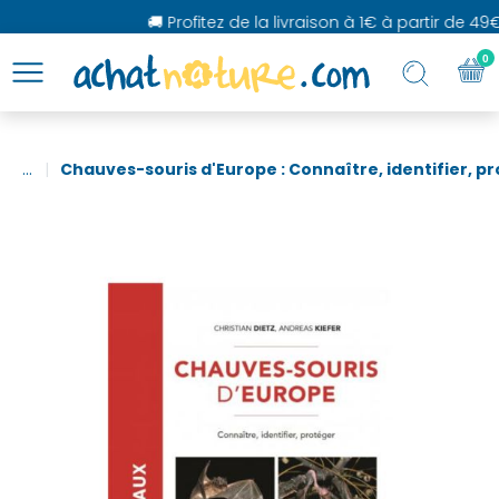
🚚 Profitez de la livraison à 1€ à partir de 49€
0
...
Chauves-souris d'Europe : Connaître, identifier, p