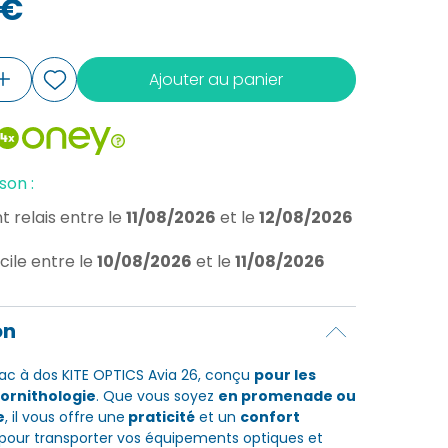
 €
Ajouter au panier
son :
t relais
entre le
11/08/2026
et le
12/08/2026
cile
entre le
10/08/2026
et le
11/08/2026
on
ac à dos KITE OPTICS Avia 26, conçu
pour les
ornithologie
. Que vous soyez
en promenade ou
e
, il vous offre une
praticité
et un
confort
pour transporter vos équipements optiques et