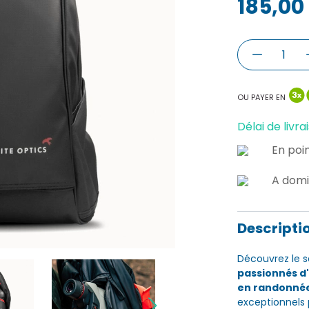
185,00
OU PAYER EN
Délai de livrai
En poin
A domi
Descripti
Découvrez le s
passionnés d'
en randonné
exceptionnels 