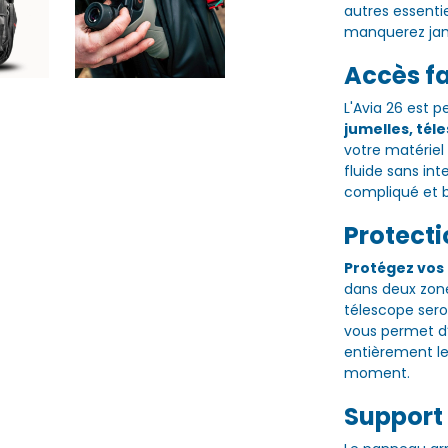
autres essenti
manquerez jam
Accès fa
L'Avia 26 est 
jumelles, tél
votre matériel 
fluide sans in
compliqué et b
Protecti
Protégez vos
dans deux zone
télescope seron
vous permet d’
entièrement le
moment.
Support 