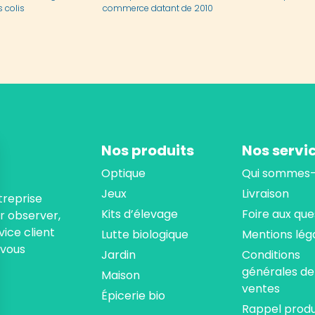
 colis
commerce datant de 2010
Nos produits
Nos servi
Optique
Qui sommes-
Jeux
Livraison
treprise
Kits d’élevage
Foire aux que
ur observer,
ice client
Lutte biologique
Mentions lég
 vous
Jardin
Conditions
générales de
Maison
ventes
Épicerie bio
Rappel produ