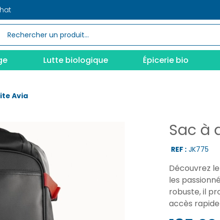
chat
ge
Lutte biologique
Épicerie bio
ite Avia
Sac à 
REF :
JK775
Découvrez le
les passionné
robuste, il p
accès rapide 