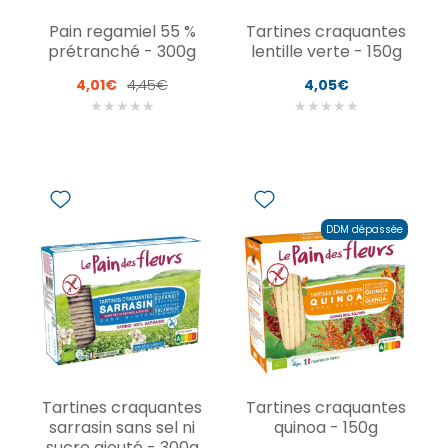
Pain regamiel 55 %
Tartines craquantes
prétranché - 300g
lentille verte - 150g
4,01€
4,45€
4,05€
★
★
★
★
★
★
★
★
★
★
DDM dépassée
Tartines craquantes
Tartines craquantes
sarrasin sans sel ni
quinoa - 150g
sucre ajouté - 300g