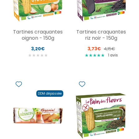
Tartines craquantes
Tartines craquantes
oignon - 150g
riz noir - 150g
3,20€
3,73€
4,15€
★
★
★
★
★
★
★
★
★
★
★
★
★
★
★
1
avis
DDM dépassée