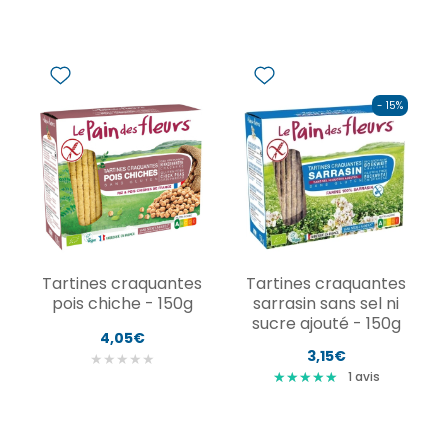
- 15%
Tartines craquantes
Tartines craquantes
pois chiche - 150g
sarrasin sans sel ni
sucre ajouté - 150g
4,05€
3,15€
★
★
★
★
★
★
★
★
★
★
★
★
★
★
★
1
avis