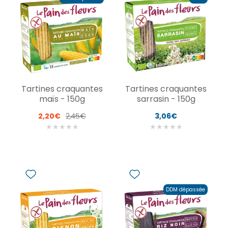
Tartines craquantes
Tartines craquantes
maïs - 150g
sarrasin - 150g
2,20€
2,45€
3,06€
★
★
★
★
★
★
★
★
★
★
DDM dépassée