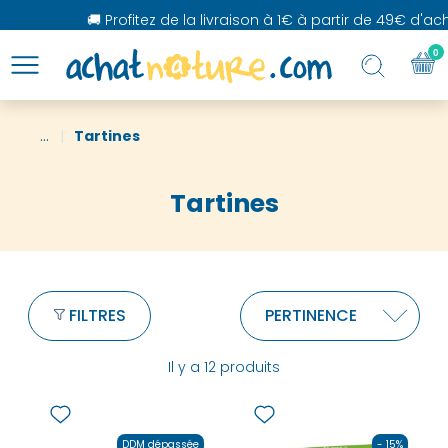
🚚 Profitez de la livraison à 1€ à partir de 49€ d'achat
0
...
Tartines
Tartines
FILTRES
Il y a 12 produits
DDM dépassée
- 15%