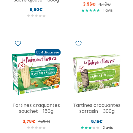
3,96€
4,40€
5,50€
★
★
★
★
★
★
★
★
★
★
1
avis
★
★
★
★
★
DDM dépassée
Tartines craquantes
Tartines craquantes
souchet - 150g
sarrasin - 300g
3,78€
4,20€
5,15€
★
★
★
★
★
★
★
★
★
★
★
★
★
2
avis