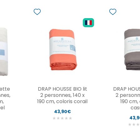
ette
DRAP HOUSSE BIO lit
DRAP HOUSS
nnes,
2 personnes, 140 x
2 personn
m,
190 cm, coloris corail
190 cm, 
el
cas
43,90€
43,
★
★
★
★
★
★
★
★