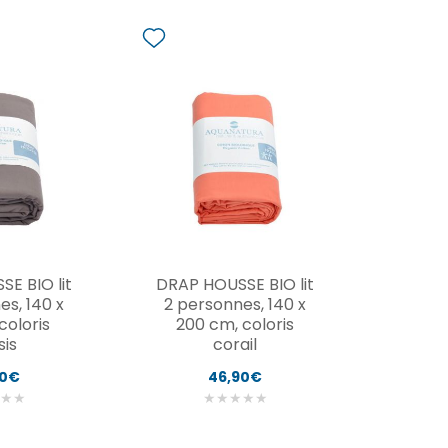
E BIO lit
DRAP HOUSSE BIO lit
es, 140 x
2 personnes, 140 x
coloris
200 cm, coloris
sis
corail
90€
46,90€
★
★
★
★
★
★
★