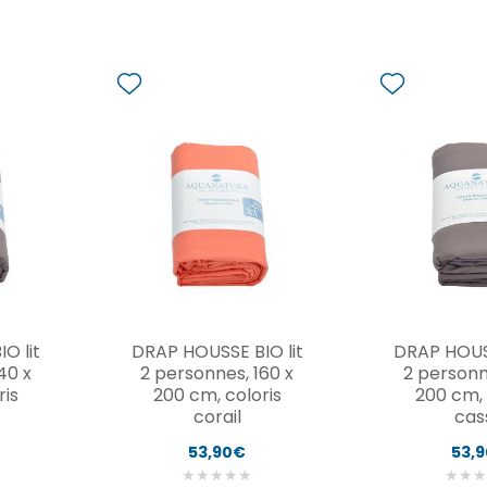
O lit
DRAP HOUSSE BIO lit
DRAP HOUSS
40 x
2 personnes, 160 x
2 personn
ris
200 cm, coloris
200 cm, 
corail
cas
53,90€
53,
★
★
★
★
★
★
★
★