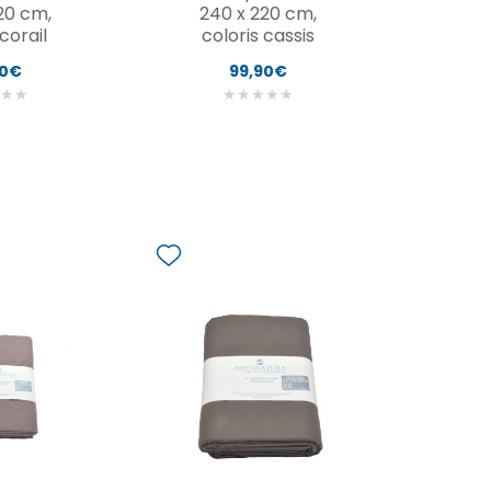
20 cm,
240 x 220 cm,
 corail
coloris cassis
90€
99,90€
★
★
★
★
★
★
★