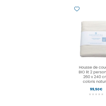
Housse de cou
BIO lit 2 perso
260 x 240 c
coloris natur
99,50€
★
★
★
★
★