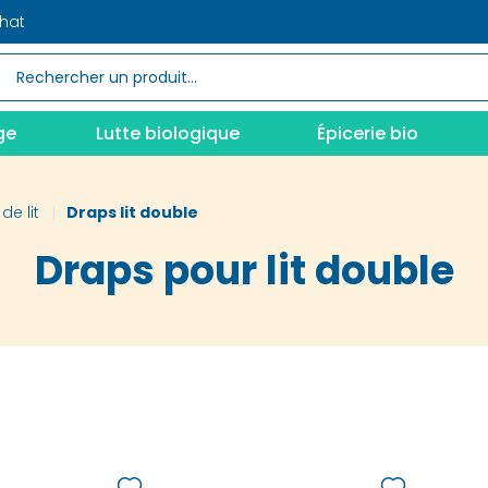
chat
ge
Lutte biologique
Épicerie bio
de lit
Draps lit double
Draps pour lit double