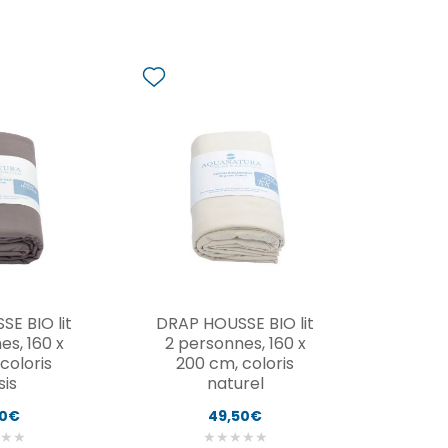
E BIO lit
DRAP HOUSSE BIO lit
es, 160 x
2 personnes, 160 x
coloris
200 cm, coloris
sis
naturel
90€
49,50€
★
★
★
★
★
★
★