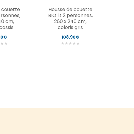
 couette
Housse de couette
personnes,
BIO lit 2 personnes,
40 cm,
260 x 240 cm,
 cassis
coloris gris
90€
108,90€
★
★
★
★
★
★
★