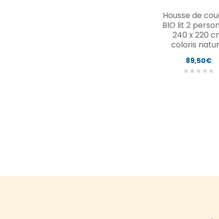
Housse de cou
BIO lit 2 perso
240 x 220 c
coloris natur
89,50€
★
★
★
★
★