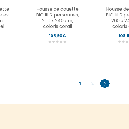
ette
Housse de couette
Housse de
nnes,
BIO lit 2 personnes,
BIO lit 2 
m,
260 x 240 cm,
260 x 2
el
coloris corail
coloris
108,90€
108,
★
★
★
★
★
★
★
★
1
2