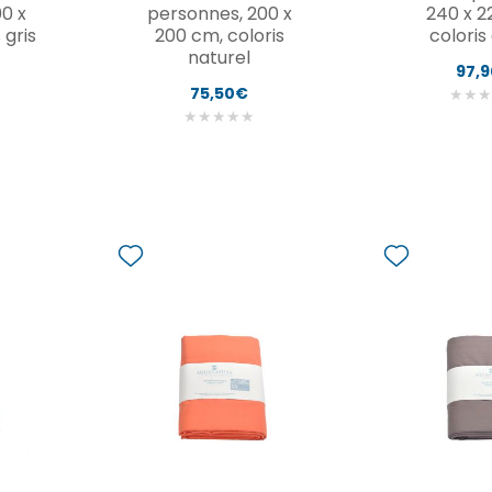
0 x
personnes, 200 x
240 x 2
 gris
200 cm, coloris
coloris
naturel
97,
75,50€
★
★
★
★
★
★
★
★