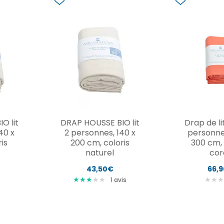
O lit
DRAP HOUSSE BIO lit
Drap de lit
40 x
2 personnes, 140 x
personne
is
200 cm, coloris
300 cm, 
naturel
cor
43,50€
66,
★
★
★
★
★
★
★
★
★
★
★
1
avis