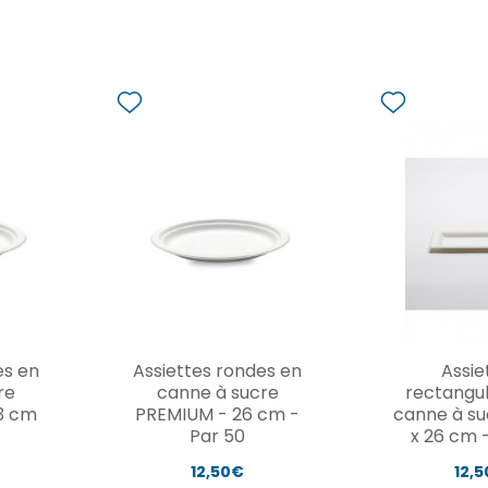
es en
Assiettes rondes en
Assie
re
canne à sucre
rectangul
3 cm
PREMIUM - 26 cm -
canne à su
Par 50
x 26 cm 
12,50€
12,