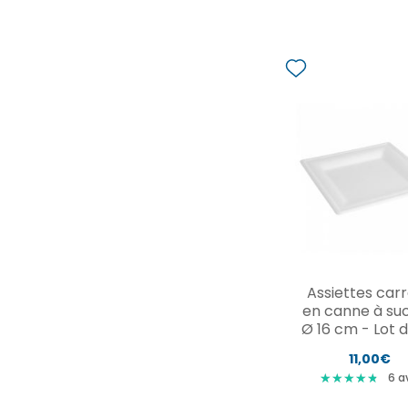
Assiettes car
en canne à suc
Ø 16 cm - Lot 
11,00€
★
★
★
★
★
★
★
★
★
★
6
av