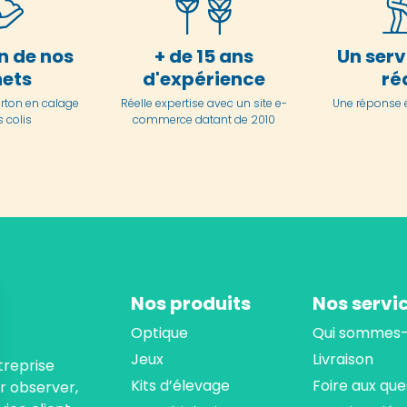
n de nos
+ de 15 ans
Un serv
ets
d'expérience
ré
arton en
calage
Réelle expertise avec un site e-
Une réponse 
 colis
commerce datant de 2010
Nos produits
Nos servi
Optique
Qui sommes-
Jeux
Livraison
treprise
Kits d’élevage
Foire aux que
ur observer,