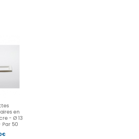
ttes
aires en
cre - Ø 13
- Par 50
50€