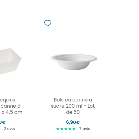
equins
Bols en canne à
 canne à
sucre 200 ml - Lot
8 x 4.5 cm
de 50
00€
6,90€
★
★
★
★
★
★
★
★
★
★
★
★
2
avis
7
avis