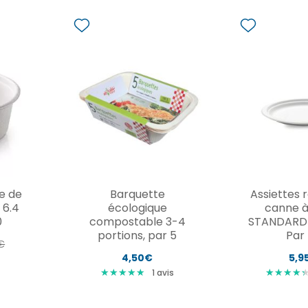
re de
Barquette
Assiettes 
 6.4
écologique
canne à
0
compostable 3-4
STANDARD 
portions, par 5
Par
€
4,50€
5,9
★
★
★
★
★
★
★
★
★
★
★
★
★
★
★
★
★
★
1
avis