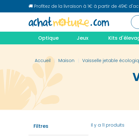
🚚 Profitez de la livraison à 1€ à partir de 49€ d'a
Optique
Jeux
Kits d'éleva
Accueil
Maison
Vaisselle jetable écologi
V
Il y a 11 produits
Filtres