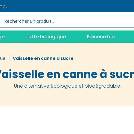
chat
ge
Lutte biologique
Épicerie bio
que
Vaisselle en canne à sucre
aisselle en canne à suc
Une alternative écologique et biodégradable