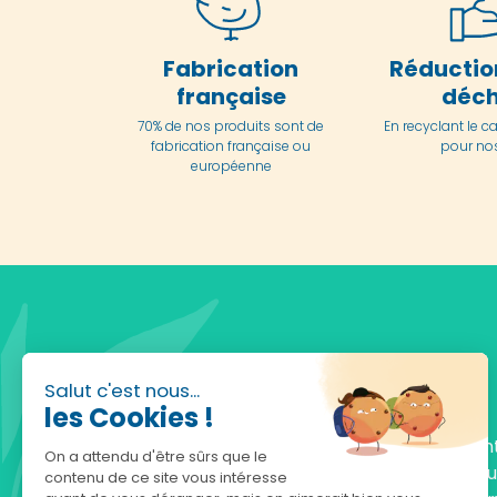
Fabrication
Réductio
française
déch
70% de nos produits sont de
En
recyclant le c
fabrication française ou
pour nos
européenne
Salut c'est nous...
les Cookies !
Fondée en 2010, achatnature.com est une en
On a attendu d'être sûrs que le
française qui réunit plus de 5000 produits po
contenu de ce site vous intéresse