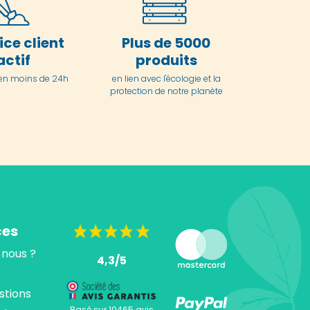
ice client
Plus de 5000
actif
produits
en moins de 24h
en lien avec l'écologie et la
protection de notre planète
ces
nous ?
4,3/5
stions
Basé sur 10465 avis