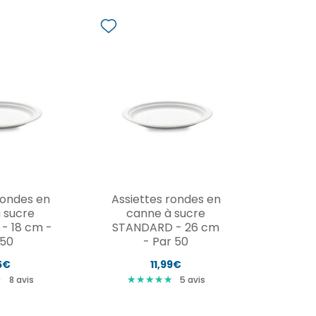
rondes en
Assiettes rondes en
 sucre
canne à sucre
- 18 cm -
STANDARD - 26 cm
 50
- Par 50
5€
11,99€
★
★
★
★
★
★
★
★
★
★
★
★
8
avis
5
avis