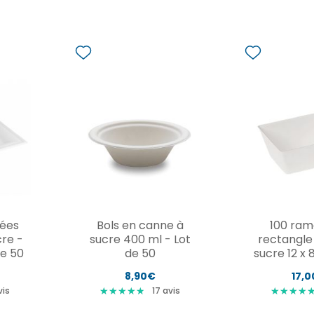
rées
Bols en canne à
100 ram
re -
sucre 400 ml - Lot
rectangle
de 50
de 50
sucre 12 x 
8,90€
17,
★
★
★
★
★
★
★
★
★
★
★
★
★
★
★
★
★
★
is
17
avis