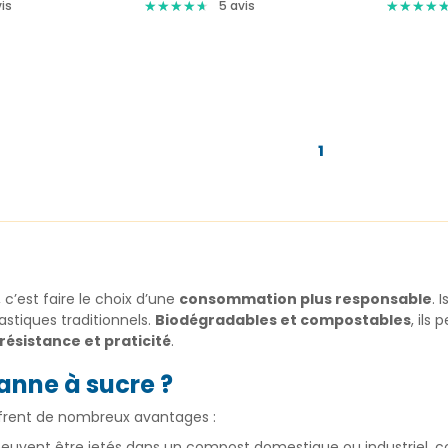
★
★
★
★
★
★
★
★
★
★
★
★
★
★
★
★
★
★
is
5
avis
1
, c’est faire le choix d’une
consommation plus responsable
. 
astiques traditionnels.
Biodégradables et compostables
, ils
ésistance et praticité
.
canne à sucre ?
offrent de nombreux avantages :
 peuvent être jetés dans un compost domestique ou industriel, co