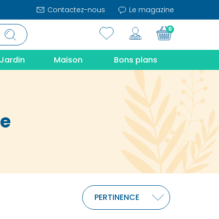
Contactez-nous
Le magazine
0
Jardin
Maison
Bons plans
re