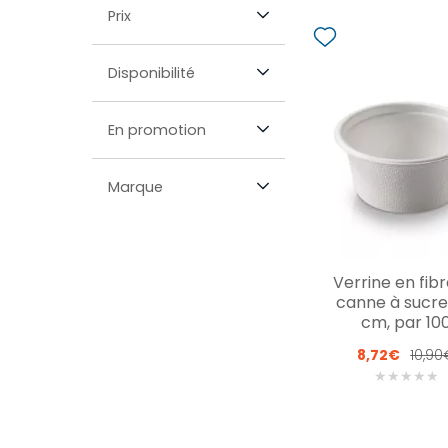
Prix
Disponibilité
En promotion
Marque
Verrine en fib
canne à sucre
cm, par 10
8,72€
10,90
★
★
★
★
★