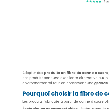
★
★
★
★
★
★
★
★
★
★
1
av
Adopter des
produits en fibre de canne à sucre
ces produits sont une excellente alternative aux pl
environnemental tout en conservant une
grande r
Pourquoi choisir la fibre de 
Les produits fabriqués à partir de canne à sucre 
Écologiques et compostables
: Après usage, ils