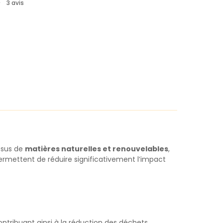
★
★
3
avis
Issus de
matières naturelles et renouvelables
,
 permettent de réduire significativement l’impact
ntribuant ainsi à la réduction des déchets.